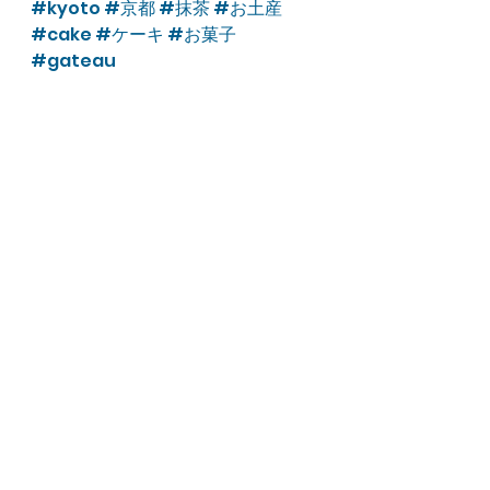
#kyoto
#京都
#抹茶
#お土産
#cake
#ケーキ
#お菓子
#gateau