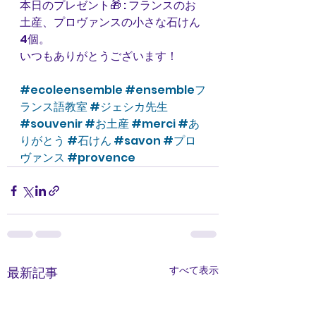
本日のプレゼント🎁 : フランスのお
土産、プロヴァンスの小さな石けん
4個。
いつもありがとうございます！
#ecoleensemble
#ensembleフ
ランス語教室
#ジェシカ先生
#souvenir
#お土産
#merci
#あ
りがとう
#石けん
#savon
#プロ
ヴァンス
#provence
すべて表示
最新記事