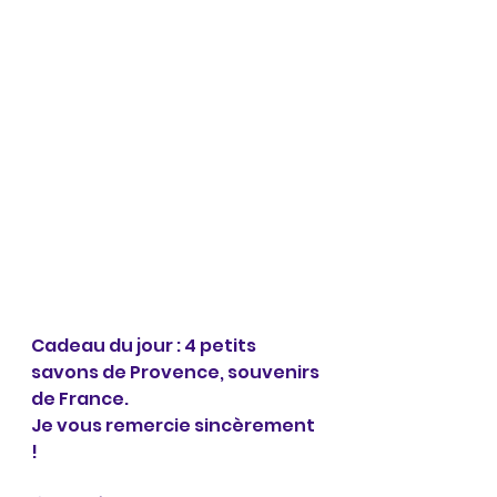
Cadeau du jour : 4 petits 
savons de Provence, souvenirs 
de France. 
Je vous remercie sincèrement 
! 