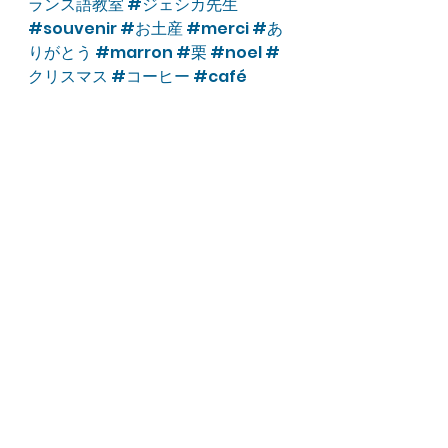
ランス語教室
#ジェシカ先生
#souvenir
#お土産
#merci
#あ
りがとう
#marron
#栗
#noel
#
クリスマス
#コーヒー
#café