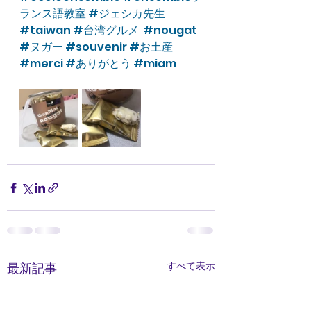
ランス語教室
#ジェシカ先生
#taiwan
#台湾グルメ
#nougat
#ヌガー
#souvenir
#お土産
#merci
#ありがとう
#miam
すべて表示
最新記事