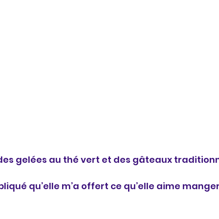
des gelées au thé vert et des gâteaux traditionn
pliqué qu’elle m’a offert ce qu’elle aime mang