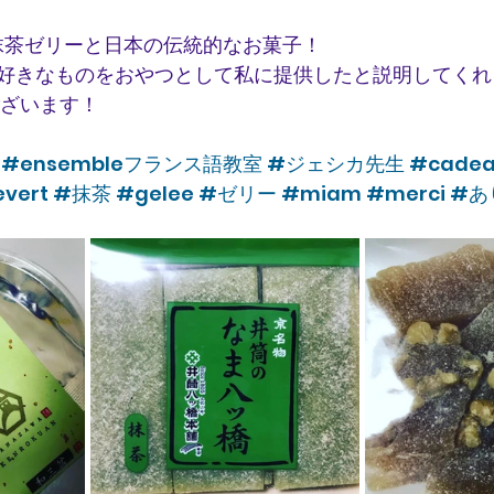
 抹茶ゼリーと日本の伝統的なお菓子！
好きなものをおやつとして私に提供したと説明してくれ
ございます！
#ensembleフランス語教室
#ジェシカ先生
#cadea
vert
#抹茶
#gelee
#ゼリー
#miam
#merci
#あ