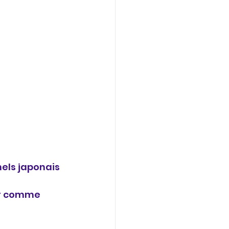
els japonais 
er comme 