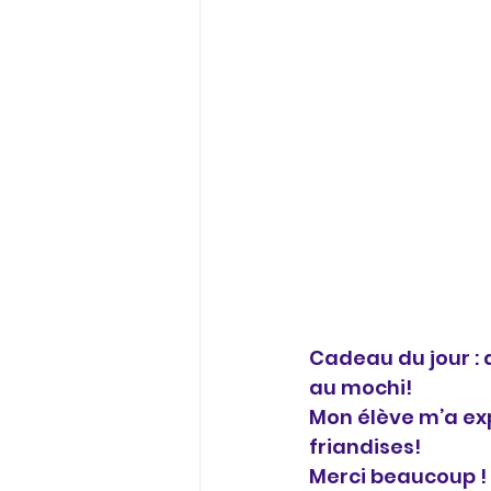
Cadeau du jour : 
au mochi! 
Mon élève m’a ex
friandises! 
Merci beaucoup ! 