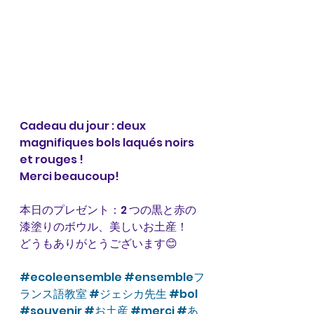
Cadeau du jour : deux 
magnifiques bols laqués noirs 
et rouges ! 
Merci beaucoup! 
本日のプレゼント：2 つの黒と赤の
漆塗りのボウル、美しいお土産！
どうもありがとうございます😊
#ecoleensemble
#ensembleフ
ランス語教室
#ジェシカ先生
#bol
#souvenir
#お土産
#merci
#あ