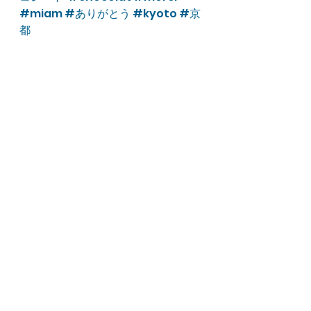
#miam
#ありがとう
#kyoto
#京
都