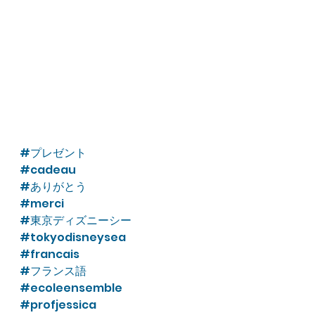
#プレゼント
#cadeau
#ありがとう
#merci
#東京ディズニーシー
#tokyodisneysea
#francais
#フランス語
#ecoleensemble
#profjessica