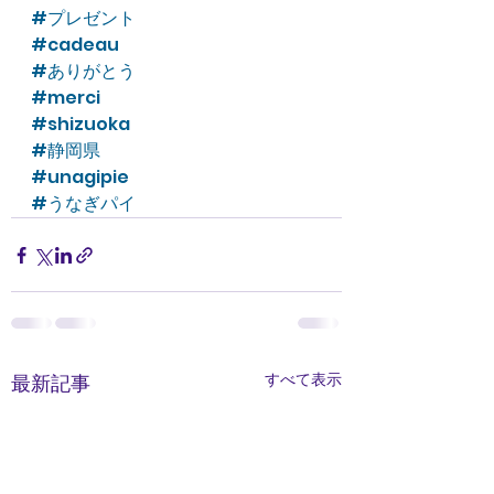
#プレゼント
#cadeau
#ありがとう
#merci
#shizuoka
#静岡県
#unagipie
#うなぎパイ
すべて表示
最新記事