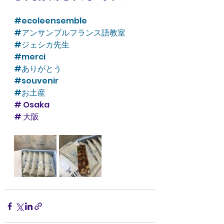
#ecoleensemble
#アンサンブルフランス語教室
#ジェシカ先生
#merci
#ありがとう
#souvenir
#お土産
# Osaka   
# 大阪