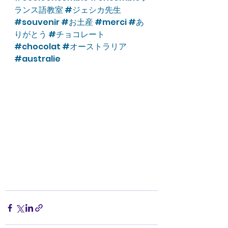
ランス語教室
#ジェシカ先生
#souvenir
#お土産
#merci
#あ
りがとう
#チョコレート
#chocolat
#オーストラリア
#australie