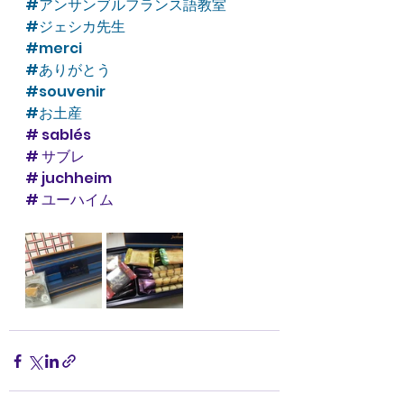
#アンサンブルフランス語教室
#ジェシカ先生
#merci
#ありがとう
#souvenir
#お土産
# sablés 
# サブレ
# juchheim 
# ユーハイム