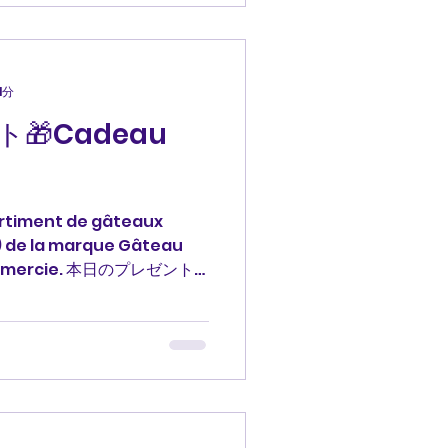
 #cadeau #ありがとう
語 profjessica
1分
🎁Cadeau
ortiment de gâteaux
n) de la marque Gâteau
s remercie. 本日のプレゼント
ブランドのお菓子（ラスク、サ
合わせです。 どうもありが
 #cadeau #ありがとう
ンス語 #profjessica