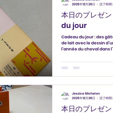
2025年12月29日
読了時間: 
本日のプレゼント
du jour
Cadeau du jour : des gât
de lait avec le dessin d’
l’année du cheval dans l’
souvenirs de Osaka. J
ゼント🎁: 馬をデザインし
です。2026年は中国の占
す。 どうもありがとうござ
#cadeau #ありがとう #me
語 #profjessica #cheva
Jessica Michelon
2025年12月28日
読了時間: 
本日のプレゼント