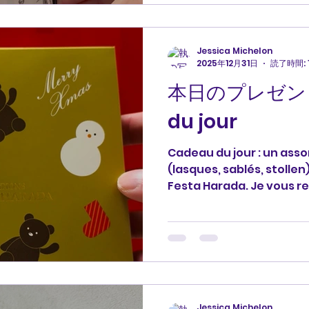
とうございます。 #プレゼント
#merci #francais フランス
Jessica Michelon
2025年12月31日
読了時間: 
本日のプレゼント
du jour
Cadeau du jour : un ass
(lasques, sablés, stolle
Festa Harada. Je vou
🎁: ガトーフェスタハラダ
ブレ、シュトーレン）の詰め
とうございます。 #プレゼント
#merci #francais #フラ
Jessica Michelon