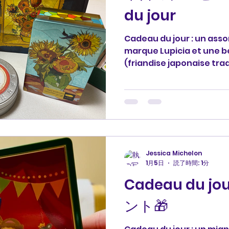
du jour
Cadeau du jour : un asso
marque Lupicia et une be
(friandise japonaise trad
bâtonnet ou beignet crou
partir d'une pâte de fari
sirop de sucre brun cara
musée Karinto, Tokyo. 
レゼント🎁: ルピシアブラ
しい箱に入ったかりんとう
アムからのお土産です。 ど
Jessica Michelon
#プレゼント #cadeau #
1月5日
読了時間: 1分
#francais #フランス語 #pr
Cadeau du 
ント🎁