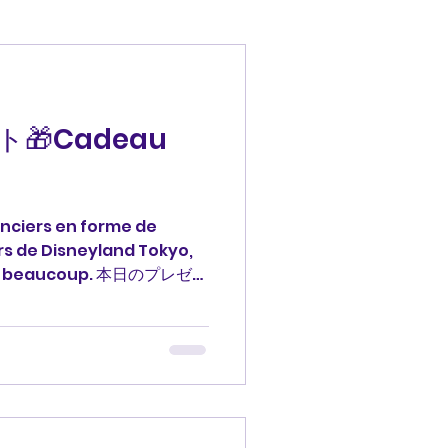
🎁Cadeau
anciers en forme de
rs de Disneyland Tokyo,
cie beaucoup. 本日のプレゼン
たどったフィナンシェ、東京デ
。 どうもありがとうござい
 #francais #フランス語
ント #ありがとう