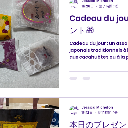
Jessica Michelon
1月26日
読了時間: 1分
Cadeau du 
ント🎁
Cadeau du jour : un ass
japonais traditionnels à 
aux cacahuètes ou à la 
remercie. 本日のプレゼ
ツマイモなどが入った日本
せです。 どうもありがとう
#cadeau #ありがとう #me
語 profjessica
Jessica Michelon
1月12日
読了時間: 1分
本日のプレゼント