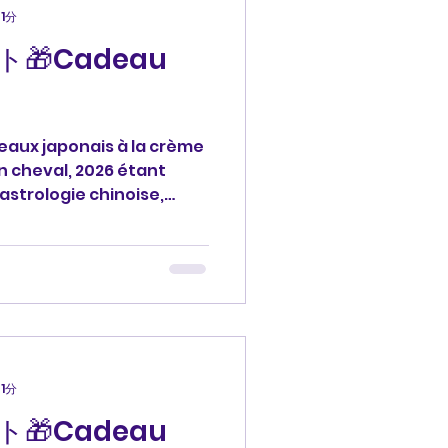
1分
🎁Cadeau
eaux japonais à la crème
un cheval, 2026 étant
astrologie chinoise,
e vous remercie. 本日のプレ
た日本のミルククリーム和菓子
星術では馬年。大阪のお土産で
います。 #プレゼント
rci #francais #フランス
l #osaka #大阪 馬
1分
🎁Cadeau