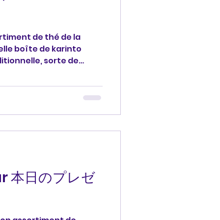
rtiment de thé de la
lle boîte de karinto
itionnelle, sorte de
stillant, fabriqué à
ne frite puis enrobée de
mélisé), souvenirs du
Je vous remercie. 本日のプ
ンドの紅茶の詰め合わせと、美
、東京のかりんとうミュージ
うもありがとうございます。
ありがとう #merci
ofjessica
jour 本日のプレゼ