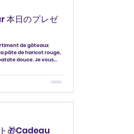
jour 本日のプレゼ
ortiment de gâteaux
la pâte de haricot rouge,
patate douce. Je vous
ント🎁: 小豆餡、ピーナッツ、サ
の伝統的なケーキの詰め合わ
ございます。 #プレゼント
rci #francais フランス
🎁Cadeau