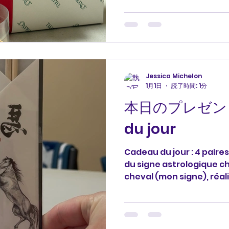
と、食べてしまいそうなタル
もありがとうございます。 #プ
りがとう #merci #franc
#profjessica
Jessica Michelon
1月1日
読了時間: 1分
本日のプレゼント
du jour
Cadeau du jour : 4 paires
du signe astrologique chi
cheval (mon signe), réal
calligraphie de mon élèv
remercie. 本日のプレゼ
作ってくれた、2026年の
支）をあしらった箸4組です