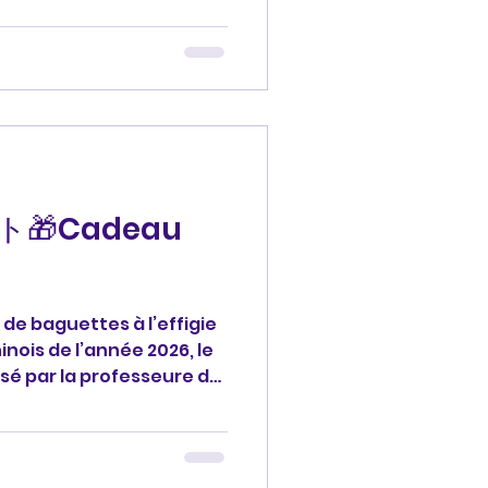
ト型キャンドルです！ どう
レゼント #cadeau #あ
ais #フランス語
🎁Cadeau
 de baguettes à l’effigie
nois de l’année 2026, le
isé par la professeure de
e. Magnifique ! Je vous
ント🎁: 生徒さんの書道の先生が
干支「午（うま）」（私の干
。素晴らしい！ どうもありが