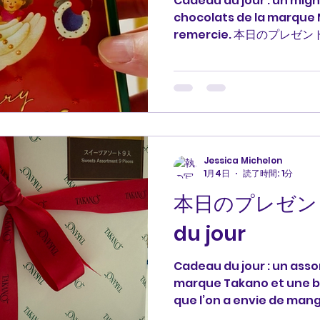
Cadeau du jour : un mig
chocolats de la marque 
remercie. 本日のプレゼ
いいチョコレートの詰め合わ
ございます。 #プレゼント #
#merci #francais フランス
Jessica Michelon
1月4日
読了時間: 1分
本日のプレゼント
du jour
Cadeau du jour : un ass
marque Takano et une b
que l’on a envie de mang
日のプレゼント🎁: タカノ