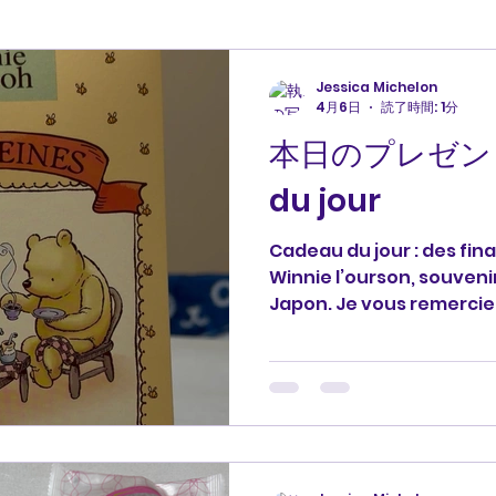
Jessica Michelon
4月6日
読了時間: 1分
本日のプレゼント
du jour
Cadeau du jour : des fin
Winnie l’ourson, souveni
Japon. Je vous remer
ト🎁: くまのプーさんをか
ィズニーランドのお土産です
ます。 #cadeau #merci
#profjessica #プレゼ