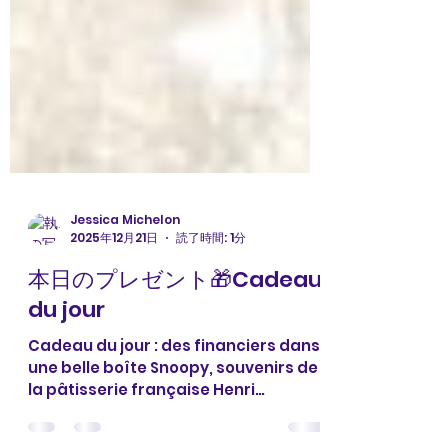
Jessica Michelon
2025年12月21日
読了時間: 1分
本日のプレゼント🎁Cadeau
du jour
Cadeau du jour : des financiers dans
une belle boîte Snoopy, souvenirs de