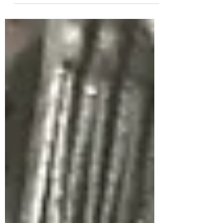
la pâtisserie française Henri
Charpentier, Japon. Je vous
remercie. 本日のプレゼント🎁: 可愛いスヌ
ーピーの箱に入ったフィナンシェ、フランス
の洋菓子店「アンリ・シャルパンティエ」の
日本のお土産です。 どうもありがとうござ
います。 #プレゼント #cadeau #ありが
とう #merci #francais #フランス語
#profjessica #patisserie
#henricharpentier #アンリシャルパン
ティエ #financier #フィナンシェ